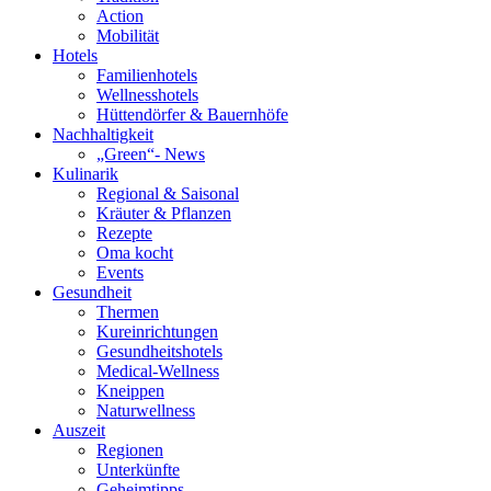
Action
Mobilität
Hotels
Familienhotels
Wellnesshotels
Hüttendörfer & Bauernhöfe
Nachhaltigkeit
„Green“- News
Kulinarik
Regional & Saisonal
Kräuter & Pflanzen
Rezepte
Oma kocht
Events
Gesundheit
Thermen
Kureinrichtungen
Gesundheitshotels
Medical-Wellness
Kneippen
Naturwellness
Auszeit
Regionen
Unterkünfte
Geheimtipps