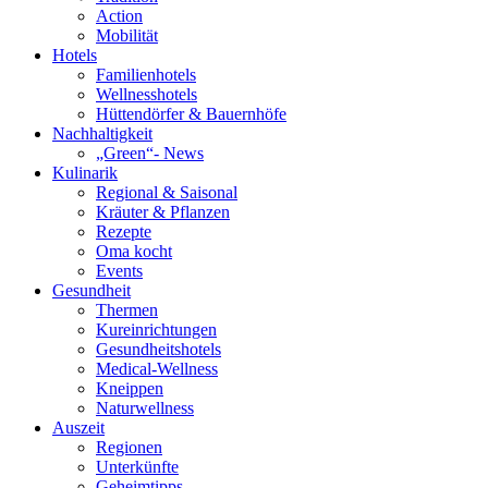
Action
Mobilität
Hotels
Familienhotels
Wellnesshotels
Hüttendörfer & Bauernhöfe
Nachhaltigkeit
„Green“- News
Kulinarik
Regional & Saisonal
Kräuter & Pflanzen
Rezepte
Oma kocht
Events
Gesundheit
Thermen
Kureinrichtungen
Gesundheitshotels
Medical-Wellness
Kneippen
Naturwellness
Auszeit
Regionen
Unterkünfte
Geheimtipps