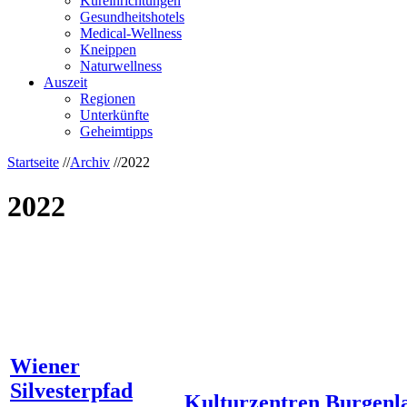
Kureinrichtungen
Gesundheitshotels
Medical-Wellness
Kneippen
Naturwellness
Auszeit
Regionen
Unterkünfte
Geheimtipps
Startseite
//
Archiv
//
2022
2022
Wiener
Silvesterpfad
Kulturzentren Burgenl