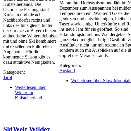
Meran ihre Herbstsaison und lädt im
Kufsteinerlands. Die
Dezember zum Ausspannen bei milde
historische Festungsstadt
Temperaturen ein. Während Gäste die
Kufstein und die acht
genießen und entschleunigen, bleiben 
Nachbardörfer rechts und
Taser sowie einige Unterkünfte und Re
links des Inns gleich hinter
ins neue Jahr für sie geöffnet. So sind
der Grenze zu Bayern bieten
Erkundungstouren ins Wandergebiet 
authentische Wintererlebnisse
ganz relaxt möglich. Urige Gasthöfe 
mit und ohne Ski kombiniert
Ausflügler nicht nur mit regionalen Spe
mit exzellenten kulturellen
sondern auch mit Ausblicken auf die ü
Angeboten. Für die
Gipfel des Meraner Lands.
kommende Saison gibt es
dazu attraktive Neuigkeiten.
Kategorien:
Ausland
Kategorien:
Tirol
Weiterlesen
über Slow Mountai
Weiterlesen
über
Winter im
Kufsteinerland
SkiWelt Wilder