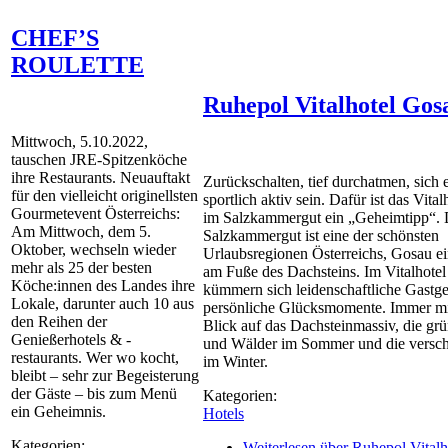
CHEF’S
ROULETTE
Ruhepol Vitalhotel Gos
Mittwoch, 5.10.2022,
tauschen JRE-Spitzenköche
ihre Restaurants. Neuauftakt
Zurückschalten, tief durchatmen, sich 
für den vielleicht originellsten
sportlich aktiv sein. Dafür ist das Vita
Gourmetevent Österreichs:
im Salzkammergut ein „Geheimtipp“. 
Am Mittwoch, dem 5.
Salzkammergut ist eine der schönsten
Oktober, wechseln wieder
Urlaubsregionen Österreichs, Gosau e
mehr als 25 der besten
am Fuße des Dachsteins. Im Vitalhote
Köche:innen des Landes ihre
kümmern sich leidenschaftliche Gastge
Lokale, darunter auch 10 aus
persönliche Glücksmomente. Immer mi
den Reihen der
Blick auf das Dachsteinmassiv, die gr
Genießerhotels & -
und Wälder im Sommer und die versch
restaurants. Wer wo kocht,
im Winter.
bleibt – sehr zur Begeisterung
der Gäste – bis zum Menü
Kategorien:
ein Geheimnis.
Hotels
Kategorien:
Weiterlesen
über Ruhepol Vitalh