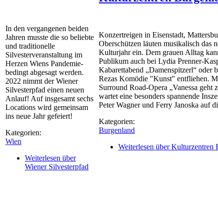
In den vergangenen beiden
Konzertreigen in Eisenstadt, Mattersb
Jahren musste die so beliebte
Oberschützen läuten musikalisch das 
und traditionelle
Kulturjahr ein. Dem grauen Alltag kan
Silvesterveranstaltung im
Publikum auch bei Lydia Prenner-Kas
Herzen Wiens Pandemie-
Kabarettabend „Damenspitzerl“ oder b
bedingt abgesagt werden.
Rezas Komödie "Kunst" entfliehen. Mi
2022 nimmt der Wiener
Surround Road-Opera „Vanessa geht 
Silvesterpfad einen neuen
wartet eine besonders spannende Insz
Anlauf! Auf insgesamt sechs
Peter Wagner und Ferry Janoska auf di
Locations wird gemeinsam
ins neue Jahr gefeiert!
Kategorien:
Burgenland
Kategorien:
Wien
Weiterlesen
über Kulturzentren 
Weiterlesen
über
Wiener Silvesterpfad