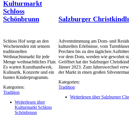
Kulturmarkt
Schloss
Schönbrunn
Salzburger Christkind
Schloss Hof sorgt an den
Adventstimmung am Dom- und Residen
Wochenenden mit seinem
kulturellen Erlebnisse, vom Turmblasen
traditionellen
Perchten bis zu den täglichen Auftritt
Weihnachtsmarkt für jede
vor dem Dom, werden wie gewohnt sta
Menge weihnachtliches Flair.
Geöffnet hat der Salzburger Christkind
Es warten Kunsthandwerk,
Jänner 2023. Zum Jahreswechsel verwa
Kulinarik, Konzerte und ein
der Markt in einen großen Silvestermar
buntes Kinderprogramm.
Kategorien:
Kategorien:
Tradition
Tradition
Weiterlesen
über Salzburger Chr
Weiterlesen
über
Kulturmarkt Schloss
Schönbrunn