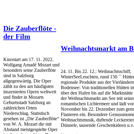
Die Zauberflöte -
der Film
Weihnachtsmarkt am B
Kinostart am 17. 11. 2022.
Wolfgang Amadé Mozart und
besonders seine Zauberflöte
24. 11. Bis 22. 12.: Weihnachtsschiff,
sind in Salzburg
WinterSeeLeuchten, rund 150 ´´ Hütte
allgegenwärtig. Die Oper
regionale Produkte aus der Vierländer
zählt zu den am häufigsten
Bodensee: Von traditionellen Hütten i
inszenierten Opern weltweit
über den Hafen bis auf die Marktstätte 
und findet in Mozarts
der Weihnachtsmarkt am See mit sein
Geburtsstadt Salzburg an
romantischen Lichtermeer und lädt vo
zahlreichen Orten
November bis 22. Dezember zum gemü
Niederschlag. Statistisch
Flanieren ein. Besondere Genussmome
gesehen ist „Die Zauberflöte“
Weihnachtsmusik, duftende Leckereie
von W. A. Mozart die mit
Dünnele, tausende Geschenkideen u.v
Abstand meistgespielte Oper