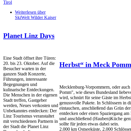
Tirol
Weiterlesen
über
SkiWelt Wilder Kaiser
Planet Linz Days
Eine Stadt öffnet ihre Türen:
20. bis 23. Oktober. Auf die
Herbst“ in Meck Pom
Besucher warten in der
ganzen Stadt Konzerte,
Führungen, interessante
Begegnungen und
Mecklenburg-Vorpommern, oder auch
kulinarische Entdeckungen.
Pomm", wie dieses Bundesland liebevo
Die Menschen in der eigenen
wird, schnürt für seine Gäste im Herbs
Stadt treffen, Gastgeber
genussvolle Pakete. In Schlössern in d
werden, Neues verkosten und
eintauchen, anschließend das Grün de
Unbekanntes entdecken: Der
entdecken oder einen Spaziergang am
Linz Tourismus veranstaltet
und anschließend (Hauben)Küche gen
mit verschiedenen Partnern in
sollte für jeden etwas dabei sein.
der Stadt die Planet Linz
2.000 km Ostseeküste, 2.000 Schlösse