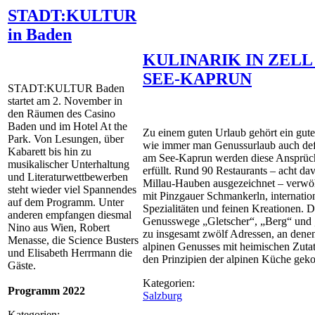
STADT:KULTUR
in Baden
KULINARIK IN ZELL
SEE-KAPRUN
STADT:KULTUR Baden
startet am 2. November in
den Räumen des Casino
Baden und im Hotel At the
Zu einem guten Urlaub gehört ein gut
Park. Von Lesungen, über
wie immer man Genussurlaub auch defin
Kabarett bis hin zu
am See-Kaprun werden diese Ansprüch
musikalischer Unterhaltung
erfüllt. Rund 90 Restaurants – acht da
und Literaturwettbewerben
Millau-Hauben ausgezeichnet – verwö
steht wieder viel Spannendes
mit Pinzgauer Schmankerln, internatio
auf dem Programm. Unter
Spezialitäten und feinen Kreationen. D
anderen empfangen diesmal
Genusswege „Gletscher“, „Berg“ und 
Nino aus Wien, Robert
zu insgesamt zwölf Adressen, an denen
Menasse, die Science Busters
alpinen Genusses mit heimischen Zuta
und Elisabeth Herrmann die
den Prinzipien der alpinen Küche geko
Gäste.
Kategorien:
Programm 2022
Salzburg
Kategorien: