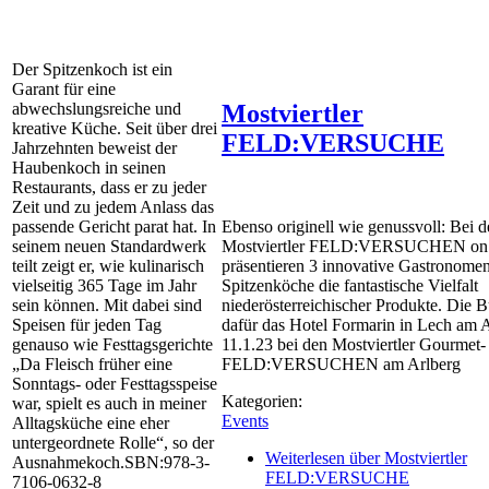
Der Spitzenkoch ist ein
Garant für eine
abwechslungsreiche und
Mostviertler
kreative Küche. Seit über drei
FELD:VERSUCHE
Jahrzehnten beweist der
Haubenkoch in seinen
Restaurants, dass er zu jeder
Zeit und zu jedem Anlass das
passende Gericht parat hat. In
Ebenso originell wie genussvoll: Bei 
seinem neuen Standardwerk
Mostviertler FELD:VERSUCHEN on 
teilt zeigt er, wie kulinarisch
präsentieren 3 innovative Gastronome
vielseitig 365 Tage im Jahr
Spitzenköche die fantastische Vielfalt
sein können. Mit dabei sind
niederösterreichischer Produkte. Die B
Speisen für jeden Tag
dafür das Hotel Formarin in Lech am 
genauso wie Festtagsgerichte
11.1.23 bei den Mostviertler Gourmet-
„Da Fleisch früher eine
FELD:VERSUCHEN am Arlberg
Sonntags- oder Festtagsspeise
Kategorien:
war, spielt es auch in meiner
Events
Alltagsküche eine eher
untergeordnete Rolle“, so der
Weiterlesen
über Mostviertler
Ausnahmekoch.SBN:978-3-
FELD:VERSUCHE
7106-0632-8