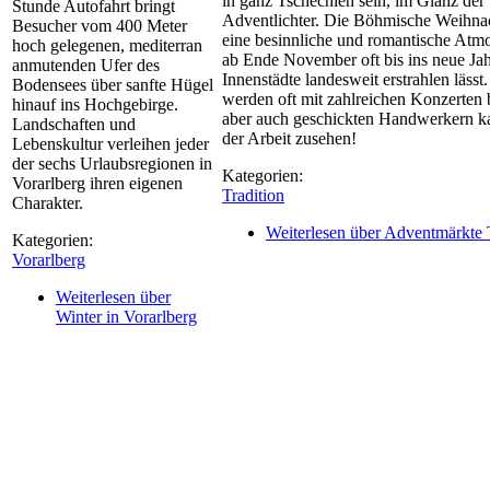
in ganz Tschechien sein, im Glanz der
Stunde Autofahrt bringt
Adventlichter. Die Böhmische Weihnac
Besucher vom 400 Meter
eine besinnliche und romantische Atmo
hoch gelegenen, mediterran
ab Ende November oft bis ins neue Jah
anmutenden Ufer des
Innenstädte landesweit erstrahlen lässt
Bodensees über sanfte Hügel
werden oft mit zahlreichen Konzerten b
hinauf ins Hochgebirge.
aber auch geschickten Handwerkern k
Landschaften und
der Arbeit zusehen!
Lebenskultur verleihen jeder
der sechs Urlaubsregionen in
Kategorien:
Vorarlberg ihren eigenen
Tradition
Charakter.
Weiterlesen
über Adventmärkte 
Kategorien:
Vorarlberg
Weiterlesen
über
Winter in Vorarlberg