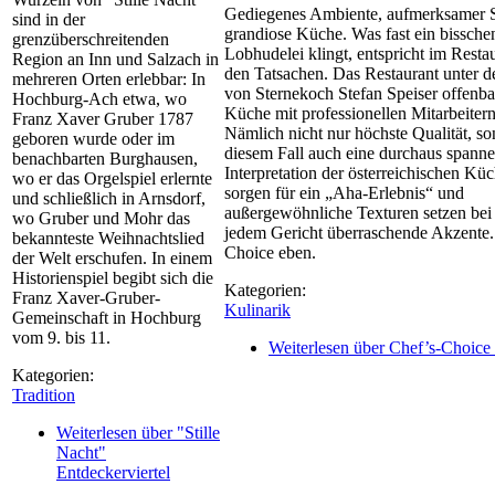
Gediegenes Ambiente, aufmerksamer S
sind in der
grandiose Küche. Was fast ein bissche
grenzüberschreitenden
Lobhudelei klingt, entspricht im Rest
Region an Inn und Salzach in
den Tatsachen. Das Restaurant unter 
mehreren Orten erlebbar: In
von Sternekoch Stefan Speiser offenba
Hochburg-Ach etwa, wo
Küche mit professionellen Mitarbeitern
Franz Xaver Gruber 1787
Nämlich nicht nur höchste Qualität, so
geboren wurde oder im
diesem Fall auch eine durchaus spann
benachbarten Burghausen,
Interpretation der österreichischen Kü
wo er das Orgelspiel erlernte
sorgen für ein „Aha-Erlebnis“ und
und schließlich in Arnsdorf,
außergewöhnliche Texturen setzen bei 
wo Gruber und Mohr das
jedem Gericht überraschende Akzente.
bekannteste Weihnachtslied
Choice eben.
der Welt erschufen. In einem
Historienspiel begibt sich die
Kategorien:
Franz Xaver-Gruber-
Kulinarik
Gemeinschaft in Hochburg
vom 9. bis 11.
Weiterlesen
über Chef’s-Choice
Kategorien:
Tradition
Weiterlesen
über "Stille
Nacht"
Entdeckerviertel