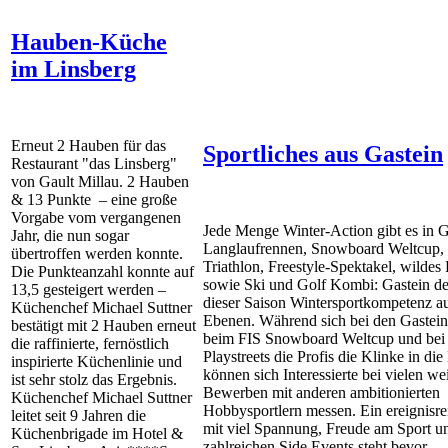
Hauben-Küche
im Linsberg
Erneut 2 Hauben für das
Sportliches aus Gastein
Restaurant "das Linsberg"
von Gault Millau. 2 Hauben
& 13 Punkte – eine große
Vorgabe vom vergangenen
Jede Menge Winter-Action gibt es in G
Jahr, die nun sogar
Langlaufrennen, Snowboard Weltcup, 
übertroffen werden konnte.
Triathlon, Freestyle-Spektakel, wilde
Die Punkteanzahl konnte auf
sowie Ski und Golf Kombi: Gastein de
13,5 gesteigert werden –
dieser Saison Wintersportkompetenz au
Küchenchef Michael Suttner
Ebenen. Während sich bei den Gastein 
bestätigt mit 2 Hauben erneut
beim FIS Snowboard Weltcup und bei
die raffinierte, fernöstlich
Playstreets die Profis die Klinke in di
inspirierte Küchenlinie und
können sich Interessierte bei vielen we
ist sehr stolz das Ergebnis.
Bewerben mit anderen ambitionierten
Küchenchef Michael Suttner
Hobbysportlern messen. Ein ereignisre
leitet seit 9 Jahren die
mit viel Spannung, Freude am Sport u
Küchenbrigade im Hotel &
zahlreichen Side Events steht bevor.