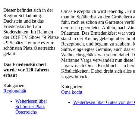
Dieser befindet sich in der
Omas Rezeptbuch wird lebendig . Frü
Region Schladming-
man im Spätherbst zu den Großeltern 
Dachstein und ist das
fuhr, roch es schon am Gartentor verfü
Friedenskircherl am
den frisch geernteten Äpfeln, nach Zi
Stoderzinken. Im Rahmen
Pflaumen. Das Erntedankfest war vor
der ORF TV-Show “9 Plätze
stand in der Küche, gebeugt über ihr al
- 9 Schätze” wurde es zum
Rezeptbuch, und begann zu zaubern. 
schönsten Platz Österreichs
Säfte, eingelegtes Gemüse, auch das er
gekürt
Weihnachtsgebäck war schon dabei. D
Marianne Varga verwandelt nun diese
Das Friedenskircherl
– ganz nach Omas Kochbuch – in herr
wurde vor 120 Jahren
Köstlichkeiten. Dabei dreht sich alles
erbaut
Urgeschmack.
Kategorien:
Kategorien:
Regionalität
Oma kocht
Weiterlesen
über
Weiterlesen
über Gutes von der G
Schönster Platz
Österreichs