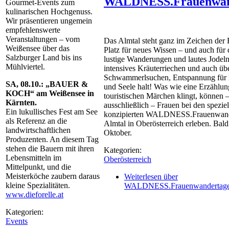
WALDNESS.Frauenwan
Gourmet-Events zum
kulinarischen Hochgenuss.
Wir präsentieren ungemein
empfehlenswerte
Veranstaltungen – vom
Das Almtal steht ganz im Zeichen der F
Weißensee über das
Platz für neues Wissen – und auch für d
Salzburger Land bis ins
lustige Wanderungen und lautes Jodeln
Mühlviertel.
intensives Kräuterriechen und auch üb
Schwammerlsuchen, Entspannung für K
SA, 08.10.: „BAUER &
und Seele halt! Was wie eine Erzählu
KOCH“ am Weißensee in
touristischen Märchen klingt, können 
Kärnten.
ausschließlich – Frauen bei den speziell
Ein lukullisches Fest am See
konzipierten WALDNESS.Frauenwand
als Referenz an die
Almtal in Oberösterreich erleben. Bald
landwirtschaftlichen
Oktober.
Produzenten. An diesem Tag
stehen die Bauern mit ihren
Kategorien:
Lebensmitteln im
Oberösterreich
Mittelpunkt, und die
Meisterköche zaubern daraus
Weiterlesen
über
kleine Spezialitäten.
WALDNESS.Frauenwandertag
www.dieforelle.at
Kategorien:
Events