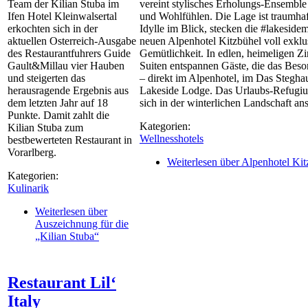
Team der Kilian Stuba im
vereint stylisches Erholungs-Ensembl
Ifen Hotel Kleinwalsertal
und Wohlfühlen. Die Lage ist traumhaf
erkochten sich in der
Idylle im Blick, stecken die #lakesid
aktuellen Osterreich-Ausgabe
neuen Alpenhotel Kitzbühel voll exklu
des Restaurantfuhrers Guide
Gemütlichkeit. In edlen, heimeligen 
Gault&Millau vier Hauben
Suiten entspannen Gäste, die das Bes
und steigerten das
– direkt im Alpenhotel, im Das Steghau
herausragende Ergebnis aus
Lakeside Lodge. Das Urlaubs-Refugi
dem letzten Jahr auf 18
sich in der winterlichen Landschaft an
Punkte. Damit zahlt die
Kategorien:
Kilian Stuba zum
Wellnesshotels
bestbewerteten Restaurant in
Vorarlberg.
Weiterlesen
über Alpenhotel Kit
Kategorien:
Kulinarik
Weiterlesen
über
Auszeichnung für die
„Kilian Stuba“
Restaurant Lil‘
Italy