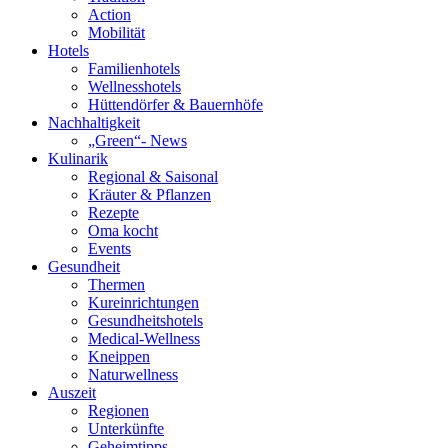
Action
Mobilität
Hotels
Familienhotels
Wellnesshotels
Hüttendörfer & Bauernhöfe
Nachhaltigkeit
„Green“- News
Kulinarik
Regional & Saisonal
Kräuter & Pflanzen
Rezepte
Oma kocht
Events
Gesundheit
Thermen
Kureinrichtungen
Gesundheitshotels
Medical-Wellness
Kneippen
Naturwellness
Auszeit
Regionen
Unterkünfte
Geheimtipps