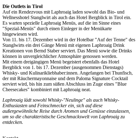
Die Outlets in Tirol
Auf ein Rendezvous mit Laphroaig laden sowohl das Bio- und
Wellnesshotel Stanglwirt als auch das Hotel Bergblick in Tirol ein.
Es warten spezielle Laphroaig Menüs, auf die im Sinne eines
"Spezial-Menüs" durch einen Einleger in der Menükarte
hingewiesen wird.
Von 11. bis 17. Dezember wird in der Hotelbar "Auf der Tenne" des
Stanglwirts ein drei Gänge Menü mit eigenen Laphroaig Drink
Kreationen von Bernd Staber serviert. Das Menü sowie die Drinks
können in unvergleichlicher Atmosphäre genossen werden.
Mit einem dreigängigen Menü begeistert ebenfalls das Hotel
Bergblick von 1. bis 17. Dezember (ausgenommen Dienstags)
Whisky- und Kulinarikliebhaber:innen. Angefangen bei Thunfisch,
der mit Räuchermayonnaise und dem Paloma Signature Cocktail
serviert wird, bis hin zum süßen Abschluss im Zuge eines "Blue
Cheesecakes" kombiniert mit Laphroaig neat.
Laphroaig lädt sowohl Whisky-"Neulinge" als auch Whisky-
Enthusiasten und Feinschmecker ein, sich auf diese
außergewöhnliche Reise durch Aromen und Genüsse einzulassen,
um so die charakteristische Geschmackswelt von Laphroaig zu
entdecken.