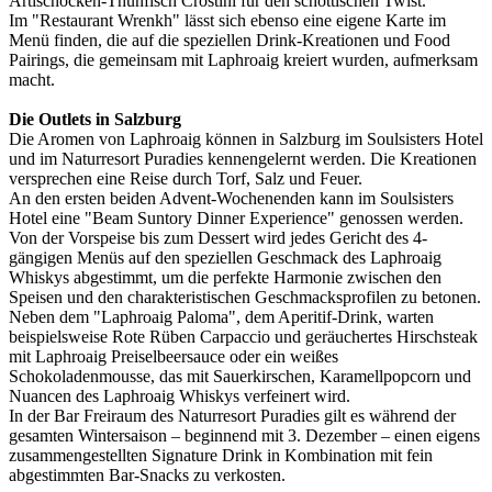
Artischocken-Thunfisch Crostini für den schottischen Twist.
Im "Restaurant Wrenkh" lässt sich ebenso eine eigene Karte im
Menü finden, die auf die speziellen Drink-Kreationen und Food
Pairings, die gemeinsam mit Laphroaig kreiert wurden, aufmerksam
macht.
Die Outlets in Salzburg
Die Aromen von Laphroaig können in Salzburg im Soulsisters Hotel
und im Naturresort Puradies kennengelernt werden. Die Kreationen
versprechen eine Reise durch Torf, Salz und Feuer.
An den ersten beiden Advent-Wochenenden kann im Soulsisters
Hotel eine "Beam Suntory Dinner Experience" genossen werden.
Von der Vorspeise bis zum Dessert wird jedes Gericht des 4-
gängigen Menüs auf den speziellen Geschmack des Laphroaig
Whiskys abgestimmt, um die perfekte Harmonie zwischen den
Speisen und den charakteristischen Geschmacksprofilen zu betonen.
Neben dem "Laphroaig Paloma", dem Aperitif-Drink, warten
beispielsweise Rote Rüben Carpaccio und geräuchertes Hirschsteak
mit Laphroaig Preiselbeersauce oder ein weißes
Schokoladenmousse, das mit Sauerkirschen, Karamellpopcorn und
Nuancen des Laphroaig Whiskys verfeinert wird.
In der Bar Freiraum des Naturresort Puradies gilt es während der
gesamten Wintersaison – beginnend mit 3. Dezember – einen eigens
zusammengestellten Signature Drink in Kombination mit fein
abgestimmten Bar-Snacks zu verkosten.