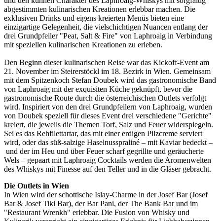
und den kühnen Charakter des Laphroaig-Whiskys mit sorgfältig
abgestimmten kulinarischen Kreationen erlebbar machen. Die
exklusiven Drinks und eigens kreierten Menüs bieten eine
einzigartige Gelegenheit, die vielschichtigen Nuancen entlang der
drei Grundpfeiler "Peat, Salt & Fire" von Laphroaig in Verbindung
mit speziellen kulinarischen Kreationen zu erleben.
Den Beginn dieser kulinarischen Reise war das Kickoff-Event am
21. November im Steirerstöckl im 18. Bezirk in Wien. Gemeinsam
mit dem Spitzenkoch Stefan Doubek wird das gastronomische Band
von Laphroaig mit der exquisiten Küche geknüpft, bevor die
gastronomische Route durch die österreichischen Outlets verfolgt
wird. Inspiriert von den drei Grundpfeilern von Laphroaig, wurden
von Doubek speziell für dieses Event drei verschiedene "Gerichte"
kreiert, die jeweils die Themen Torf, Salz und Feuer widerspiegeln.
Sei es das Rehfilettartar, das mit einer erdigen Pilzcreme serviert
wird, oder das süß-salzige Haselnusspraliné – mit Kaviar bedeckt –
und der im Heu und über Feuer scharf gegrillte und geräucherte
Wels – gepaart mit Laphroaig Cocktails werden die Aromenwelten
des Whiskys mit Finesse auf den Teller und in die Gläser gebracht.
Die Outlets in Wien
In Wien wird der schottische Islay-Charme in der Josef Bar (Josef
Bar & Josef Tiki Bar), der Bar Pani, der The Bank Bar und im
"Restaurant Wrenkh" erlebbar. Die Fusion von Whisky und