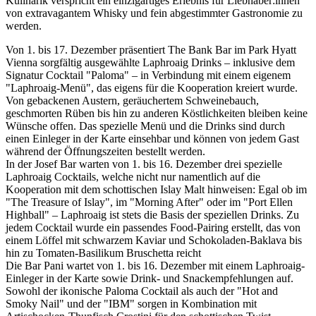
Kulinarik verspricht ein einzigartiges Erlebnis für Liebhaber:innen
von extravagantem Whisky und fein abgestimmter Gastronomie zu
werden.
Von 1. bis 17. Dezember präsentiert The Bank Bar im Park Hyatt
Vienna sorgfältig ausgewählte Laphroaig Drinks – inklusive dem
Signatur Cocktail "Paloma" – in Verbindung mit einem eigenem
"Laphroaig-Menü", das eigens für die Kooperation kreiert wurde.
Von gebackenen Austern, geräuchertem Schweinebauch,
geschmorten Rüben bis hin zu anderen Köstlichkeiten bleiben keine
Wünsche offen. Das spezielle Menü und die Drinks sind durch
einen Einleger in der Karte einsehbar und können von jedem Gast
während der Öffnungszeiten bestellt werden.
In der Josef Bar warten von 1. bis 16. Dezember drei spezielle
Laphroaig Cocktails, welche nicht nur namentlich auf die
Kooperation mit dem schottischen Islay Malt hinweisen: Egal ob im
"The Treasure of Islay", im "Morning After" oder im "Port Ellen
Highball" – Laphroaig ist stets die Basis der speziellen Drinks. Zu
jedem Cocktail wurde ein passendes Food-Pairing erstellt, das von
einem Löffel mit schwarzem Kaviar und Schokoladen-Baklava bis
hin zu Tomaten-Basilikum Bruschetta reicht
Die Bar Pani wartet von 1. bis 16. Dezember mit einem Laphroaig-
Einleger in der Karte sowie Drink- und Snackempfehlungen auf.
Sowohl der ikonische Paloma Cocktail als auch der "Hot and
Smoky Nail" und der "IBM" sorgen in Kombination mit