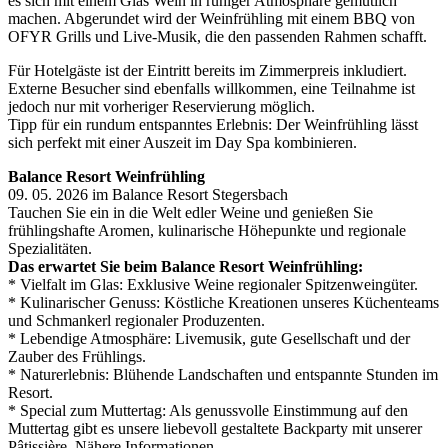
es sich mit einem Glas Wein in ruhiger Atmosphäre gemütlich
machen. Abgerundet wird der Weinfrühling mit einem BBQ von
OFYR Grills und Live-Musik, die den passenden Rahmen schafft.
Für Hotelgäste ist der Eintritt bereits im Zimmerpreis inkludiert.
Externe Besucher sind ebenfalls willkommen, eine Teilnahme ist
jedoch nur mit vorheriger Reservierung möglich.
Tipp für ein rundum entspanntes Erlebnis: Der Weinfrühling lässt
sich perfekt mit einer Auszeit im Day Spa kombinieren.
Balance Resort Weinfrühling
09. 05. 2026 im Balance Resort Stegersbach
Tauchen Sie ein in die Welt edler Weine und genießen Sie
frühlingshafte Aromen, kulinarische Höhepunkte und regionale
Spezialitäten.
Das erwartet Sie beim Balance Resort Weinfrühling:
* Vielfalt im Glas: Exklusive Weine regionaler Spitzenweingüter.
* Kulinarischer Genuss: Köstliche Kreationen unseres Küchenteams
und Schmankerl regionaler Produzenten.
* Lebendige Atmosphäre: Livemusik, gute Gesellschaft und der
Zauber des Frühlings.
* Naturerlebnis: Blühende Landschaften und entspannte Stunden im
Resort.
* Special zum Muttertag: Als genussvolle Einstimmung auf den
Muttertag gibt es unsere liebevoll gestaltete Backparty mit unserer
Pâtissière. Nähere Informationen