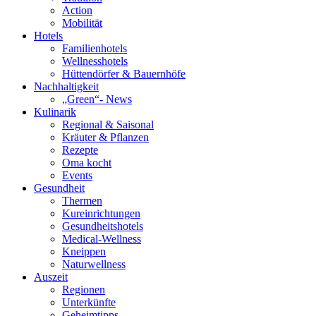
Action
Mobilität
Hotels
Familienhotels
Wellnesshotels
Hüttendörfer & Bauernhöfe
Nachhaltigkeit
„Green“- News
Kulinarik
Regional & Saisonal
Kräuter & Pflanzen
Rezepte
Oma kocht
Events
Gesundheit
Thermen
Kureinrichtungen
Gesundheitshotels
Medical-Wellness
Kneippen
Naturwellness
Auszeit
Regionen
Unterkünfte
Geheimtipps