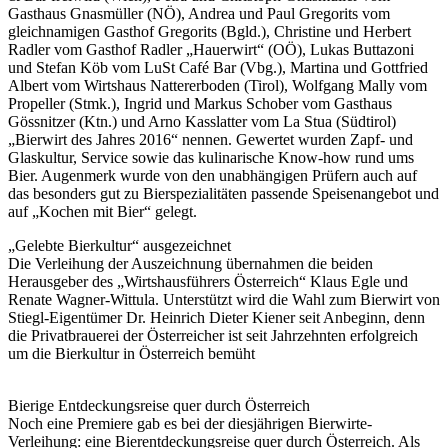
Gasthaus Gnasmüller (NÖ), Andrea und Paul Gregorits vom
gleichnamigen Gasthof Gregorits (Bgld.), Christine und Herbert
Radler vom Gasthof Radler „Hauerwirt“ (OÖ), Lukas Buttazoni
und Stefan Köb vom LuSt Café Bar (Vbg.), Martina und Gottfried
Albert vom Wirtshaus Nattererboden (Tirol), Wolfgang Mally vom
Propeller (Stmk.), Ingrid und Markus Schober vom Gasthaus
Gössnitzer (Ktn.) und Arno Kasslatter vom La Stua (Südtirol)
„Bierwirt des Jahres 2016“ nennen. Gewertet wurden Zapf- und
Glaskultur, Service sowie das kulinarische Know-how rund ums
Bier. Augenmerk wurde von den unabhängigen Prüfern auch auf
das besonders gut zu Bierspezialitäten passende Speisenangebot und
auf „Kochen mit Bier“ gelegt.
„Gelebte Bierkultur“ ausgezeichnet
Die Verleihung der Auszeichnung übernahmen die beiden
Herausgeber des „Wirtshausführers Österreich“ Klaus Egle und
Renate Wagner-Wittula. Unterstützt wird die Wahl zum Bierwirt von
Stiegl-Eigentümer Dr. Heinrich Dieter Kiener seit Anbeginn, denn
die Privatbrauerei der Österreicher ist seit Jahrzehnten erfolgreich
um die Bierkultur in Österreich bemüht
Bierige Entdeckungsreise quer durch Österreich
Noch eine Premiere gab es bei der diesjährigen Bierwirte-
Verleihung: eine Bierentdeckungsreise quer durch Österreich. Als