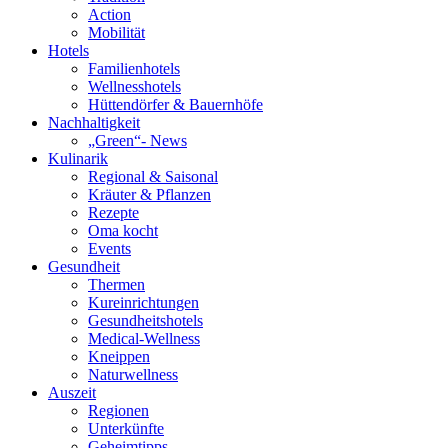
Action
Mobilität
Hotels
Familienhotels
Wellnesshotels
Hüttendörfer & Bauernhöfe
Nachhaltigkeit
„Green“- News
Kulinarik
Regional & Saisonal
Kräuter & Pflanzen
Rezepte
Oma kocht
Events
Gesundheit
Thermen
Kureinrichtungen
Gesundheitshotels
Medical-Wellness
Kneippen
Naturwellness
Auszeit
Regionen
Unterkünfte
Geheimtipps