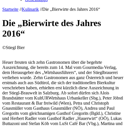
Startseite
//
Kulinarik
//
Die „Bierwirte des Jahres 2016“
Die „Bierwirte des Jahres
2016“
©Stiegl Bier
Heuer freuten sich zehn Gastronomen über die begehrte
Auszeichnung, die bereits zum 14. Mal vom Gourmedia-Verlag,
dem Herausgeber des „Wirtshausführers“, und der Stieglbrauerei
verliehen wurde. Zehn Gastronomen aus ganz Österreich und heuer
erstmals auch aus Südtirol, die sich der traditionellen Bierkultur
verschrieben haben, erhielten erst kürzlich diese Auszeichnung in
der Stiegl-Brauwelt in Salzburg. Ab sofort dürfen sich Alois
Brandstätter vom KultURWirtshaus Urbankeller (Sbg.), Peter Jöbstl
vom Restaurant & Bar freiwild (Wien), Petra und Christoph
Gnasmüller vom Gasthaus Gnasmüller (NÖ), Andrea und Paul
Gregorits vom gleichnamigen Gasthof Gregorits (Bgld.), Christine
und Herbert Radler vom Gasthof Radler „Hauerwirt“ (OÖ), Lukas
Buttazoni und Stefan Köb vom LuSt Café Bar (Vbg.), Martina und