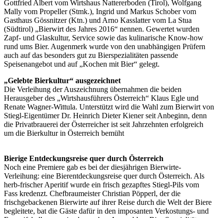
Gottfried Albert vom Wirtshaus Nattererboden (Tirol), Wolfgang
Mally vom Propeller (Stmk.), Ingrid und Markus Schober vom
Gasthaus Gössnitzer (Ktn.) und Arno Kasslatter vom La Stua
(Südtirol) „Bierwirt des Jahres 2016“ nennen. Gewertet wurden
Zapf- und Glaskultur, Service sowie das kulinarische Know-how
rund ums Bier. Augenmerk wurde von den unabhängigen Prüfern
auch auf das besonders gut zu Bierspezialitäten passende
Speisenangebot und auf „Kochen mit Bier“ gelegt.
„Gelebte Bierkultur“ ausgezeichnet
Die Verleihung der Auszeichnung übernahmen die beiden
Herausgeber des „Wirtshausführers Österreich“ Klaus Egle und
Renate Wagner-Wittula. Unterstützt wird die Wahl zum Bierwirt von
Stiegl-Eigentümer Dr. Heinrich Dieter Kiener seit Anbeginn, denn
die Privatbrauerei der Österreicher ist seit Jahrzehnten erfolgreich
um die Bierkultur in Österreich bemüht
Bierige Entdeckungsreise quer durch Österreich
Noch eine Premiere gab es bei der diesjährigen Bierwirte-
Verleihung: eine Bierentdeckungsreise quer durch Österreich. Als
herb-frischer Aperitif wurde ein frisch gezapftes Stiegl-Pils vom
Fass kredenzt. Chefbraumeister Christian Pöpperl, der die
frischgebackenen Bierwirte auf ihrer Reise durch die Welt der Biere
begleitete, bat die Gäste dafür in den imposanten Verkostungs- und