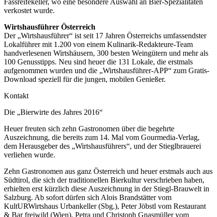
Fassreifekeller, wo eine besondere Auswahl an Bier-Spezialitäten
verkostet wurde.
Wirtshausführer Österreich
Der „Wirtshausführer“ ist seit 17 Jahren Österreichs umfassendster
Lokalführer mit 1.200 von einem Kulinarik-Redakteure-Team
handverlesenen Wirtshäusern, 300 besten Weingütern und mehr als
100 Genusstipps. Neu sind heuer die 131 Lokale, die erstmals
aufgenommen wurden und die „Wirtshausführer-APP“ zum Gratis-
Download speziell für die jungen, mobilen Genießer.
Kontakt
Die „Bierwirte des Jahres 2016“
Heuer freuten sich zehn Gastronomen über die begehrte
Auszeichnung, die bereits zum 14. Mal vom Gourmedia-Verlag,
dem Herausgeber des „Wirtshausführers“, und der Stieglbrauerei
verliehen wurde.
Zehn Gastronomen aus ganz Österreich und heuer erstmals auch aus
Südtirol, die sich der traditionellen Bierkultur verschrieben haben,
erhielten erst kürzlich diese Auszeichnung in der Stiegl-Brauwelt in
Salzburg. Ab sofort dürfen sich Alois Brandstätter vom
KultURWirtshaus Urbankeller (Sbg.), Peter Jöbstl vom Restaurant
& Bar freiwild (Wien), Petra und Christoph Gnasmüller vom