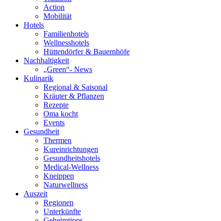
Action
Mobilität
Hotels
Familienhotels
Wellnesshotels
Hüttendörfer & Bauernhöfe
Nachhaltigkeit
„Green“- News
Kulinarik
Regional & Saisonal
Kräuter & Pflanzen
Rezepte
Oma kocht
Events
Gesundheit
Thermen
Kureinrichtungen
Gesundheitshotels
Medical-Wellness
Kneippen
Naturwellness
Auszeit
Regionen
Unterkünfte
Geheimtipps