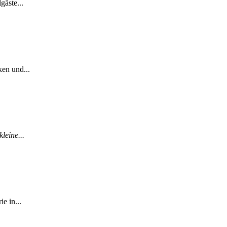
gäste...
en und...
leine...
e in...