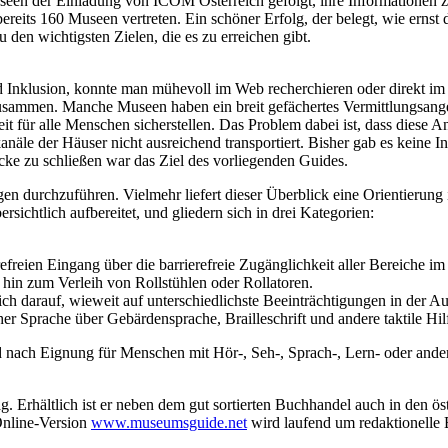
een der Einladung von ICOM Österreich gefolgt, ihre Informationen zur
d bereits 160 Museen vertreten. Ein schöner Erfolg, der belegt, wie 
den wichtigsten Zielen, die es zu erreichen gibt.
d Inklusion, konnte man mühevoll im Web recherchieren oder direkt i
ot zusammen. Manche Museen haben ein breit gefächertes Vermittlungsan
it für alle Menschen sicherstellen. Das Problem dabei ist, dass diese 
le der Häuser nicht ausreichend transportiert. Bisher gab es keine In
ke zu schließen war das Ziel des vorliegenden Guides.
 durchzuführen. Vielmehr liefert dieser Überblick eine Orientierung 
rsichtlich aufbereitet, und gliedern sich in drei Kategorien:
freien Eingang über die barrierefreie Zugänglichkeit aller Bereiche im 
 hin zum Verleih von Rollstühlen oder Rollatoren.
sich darauf, wieweit auf unterschiedlichste Beeinträchtigungen in der 
her Sprache über Gebärdensprache, Brailleschrift und andere taktile Hi
nach Eignung für Menschen mit Hör-, Seh-, Sprach-, Lern- oder andere
. Erhältlich ist er neben dem gut sortierten Buchhandel auch in den ö
Online-Version
www.museumsguide.net
wird laufend um redaktionelle B