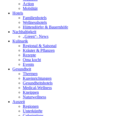
Action
Mobilität
Hotels
Familienhotels
Wellnesshotels
Hüttendörfer & Bauernhöfe
Nachhaltigkeit
„Green“- News
Kulinarik
Regional & Saisonal
Kräuter & Pflanzen
Rezepte
Oma kocht
Events
Gesundheit
Thermen
Kureinrichtungen
Gesundheitshotels
Medical-Wellness
Kneippen
Naturwellness
Auszeit
Regionen
Unterkünfte
Geheimtipps