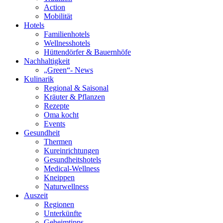
Action
Mobilität
Hotels
Familienhotels
Wellnesshotels
Hüttendörfer & Bauernhöfe
Nachhaltigkeit
„Green“- News
Kulinarik
Regional & Saisonal
Kräuter & Pflanzen
Rezepte
Oma kocht
Events
Gesundheit
Thermen
Kureinrichtungen
Gesundheitshotels
Medical-Wellness
Kneippen
Naturwellness
Auszeit
Regionen
Unterkünfte
Geheimtipps