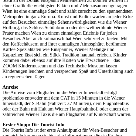
Stadt an der Donau entspannt kennenlernen zu können wurden in
einer Grafik die wichtigsten Fakten und Ziele zusammengetragen.
Wien ist eine einmalige Stadt und zählt zurecht zu den spannendsten
Metropolen in ganz Europa. Kunst und Kultur warten an jeder Ecke
auf den Besucher, einmalige Sehenswürdigkeiten wie die Wiener
Hofburg, das Schloss Schönbrunn oder der weltberühmte Wiener
Prater machen Wien zu einem einmaligen Erlebnis für jeden
Besucher. Aber auch kulinarisch hat Wien sehr viel zu bieten. Mit
den Kaffeehäusern und ihrer einmaligen Atmosphäre, berühmten
Kaffee-Spezialitäten wie Einspänner, Wiener Melange und
Kapuziner, lässt sich ein Stück Tradition hautnah erleben. Kinder
kommen dabei ebenso auf ihre Kosten wie Erwachsene – das
ZOOM Kindermuseum und das Technische Museum lassen
Kinderaugen leuchten und versprechen Spaß und Unterhaltung auch
an regnerischen Tagen.
Anreise
Die Anreise vom Flughafen in die Wiener Innenstadt erfolgt
problemlos entweder mit dem CAT in 15 Minuten in die Wiener
Innenstadt, der S-Bahn (Fahrzeit: 37 Minuten), dem Flughafenbus
oder der Bahn mit Halt am Wiener Hauptbahnhof, oder einem der
zahlreichen Wiener Taxis die am Flughafen auf Kundschaft warten.
Erster Stopp: Die Tourist Info
Die Tourist Info ist der erste Anlaufpunkt für Wien-Besucher und
zugleich bekommen sie hier alle Informationen, die sie für ihre