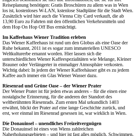
Reiseplanung benötigen: Gratis Broschüren zu allem was in Wien
los ist, kostenloses W-LAN, kstenlose Stadtpläne für die Stadt Wien.
Zusätzlich wird hier auch die Vienna City Card verkauft, die ab
13,90 Euro zu Fahrten mit den öffentlichen Verkehrsmitteln und
dem Hop On Hop Off Bus ermächtigt.
Im Kaffeehaus Wiener Tradition erleben
Das Wiener Kaffeehaus ist rund um den Globus als eine Oase der
Ruhe bekannt, 2011 ist es sogar zum immateriellen UNESCO
Weltkulturerbe ernannt worden. Hier lassen sich die
unterschiedlichen Wiener Kaffeespezialitäten wie Melange, Kleiner
Brauner oder Verlängerter in einmaliger Atmosphäre verkosten.
Wichtig dabei: In jedem der Wiener Kaffeehäuser gibt es zu jedem
Kaffee auch immer ein Glas Wiener Wasser dazu.
Riesenrad und Grüne Oase – der Wiener Prater
Der Wiener Prater ist für jeden etwas anderes – für die einen eine
nostalgische Erinnerung, für die anderen der Standort des
weltberühmten Riesenrads. Zum ersten Mal urkundlich 1403
erwähnt, blickt der Prater auf eine lange Geschichte zurück, und
erst, wer einmal im Riesenrad gesessen ist, war wirklich in Wien.
Die Donauinsel – unendliches Freizeitvergnügen
Die Donauinsel ist eines von Wiens zahlreichen
Naherholungsgebieten – und hier ist fast alles möglich. Schwimmen,