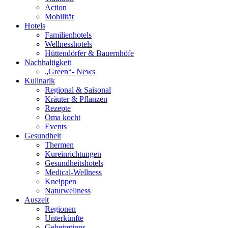
Action
Mobilität
Hotels
Familienhotels
Wellnesshotels
Hüttendörfer & Bauernhöfe
Nachhaltigkeit
„Green“- News
Kulinarik
Regional & Saisonal
Kräuter & Pflanzen
Rezepte
Oma kocht
Events
Gesundheit
Thermen
Kureinrichtungen
Gesundheitshotels
Medical-Wellness
Kneippen
Naturwellness
Auszeit
Regionen
Unterkünfte
Geheimtipps